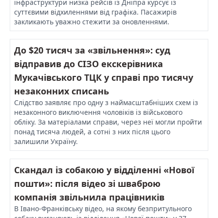
інфраструктури низка рейсів із Дніпра курсує із
суттєвими відхиленнями від графіка. Пасажирів
закликають уважно стежити за оновленнями.
До $20 тисяч за «звільнення»: суд
відправив до СІЗО екскерівника
Мукачівського ТЦК у справі про тисячу
незаконних списань
Слідство заявляє про одну з наймасштабніших схем із
незаконного виключення чоловіків із військового
обліку. За матеріалами справи, через неї могли пройти
понад тисяча людей, а сотні з них після цього
залишили Україну.
Скандал із собакою у відділенні «Нової
пошти»: після відео зі шваброю
компанія звільнила працівників
В Івано-Франківську відео, на якому безпритульного