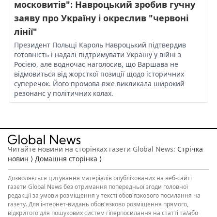
московитів": Навроцький зробив гучну
заяву про Україну і окреслив "червоні
лінії"
Президент Польщі Кароль Навроцький підтвердив
готовність і надалі підтримувати Україну у війні з
Росією, але водночас наголосив, що Варшава не
відмовиться від жорсткої позиції щодо історичних
суперечок. Його промова вже викликала широкий
резонанс у політичних колах.
Читайте новини на сторінках газети Global News:
Стрічка
новин ⟩
Домашня сторінка ⟩
Дозволяється
цитування матеріалів
опублікованих на веб-сайті
газети Global News без отримання попередньої згоди головної
редакції за умови розміщення у тексті обов'язкового посилання на
газету. Для інтернет-видань обов'язково розміщення прямого,
відкритого для пошукових систем гіперпосилання на статті та/або