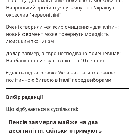
"Польща допомагатиме, поки б'ють московитів":
Навроцький зробив гучну заяву про Україну і
окреслив "червоні лінії"
Вчені створили «еліксир очищення» для клітин:
новий фермент може повернути молодість
людським тканинам
Долар завмер, а євро несподівано подешевшав:
Нацбанк оновив курс валют на 10 серпня
Єдність під загрозою: Україна стала головною
політичною битвою в Італії перед виборами
Вибір редакції
Що відбувається в суспільстві:
Пенсія завмерла майже на два
десятиліття: скільки отримують