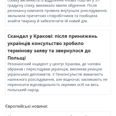
собаку виганяють із відділення «Нової пошти» у 37-
градусну спеку, викликало хвилю обурення. Після
резонансу компанія провела внутрішнє розслідування,
звільнила причетних співробітників та пообіцяла
знайти тварину й забезпечити їй новий дім.
Скандал у Кракові: після принижень
українців консульство зробило
термінову заяву та звернулося до
Польщі
Резонансний інцидент у центрі Кракова, де чоловік
ображав і переслідував українців, викликав реакцію
українських дипломатів. У Генконсульстві вимагають
належного розслідування, але водночас закликають не
переносити відповідальність окремих осіб на весь
польський народ.
Європейські новини: