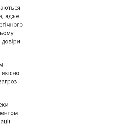
ваються
и, адже
егічного
цьому
 довіри
ям
 якісно
загроз
еки
ментом
ації