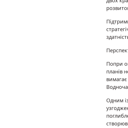
двох кр
розвиток
Підтрим
стратегі
здатніс
Перспек
Попри оп
планів н
вимагає 
Водночас
Одним і
узгоджен
поглибл
створюв