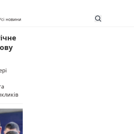
Усі новини
ічне
нову
ері
та
икликів