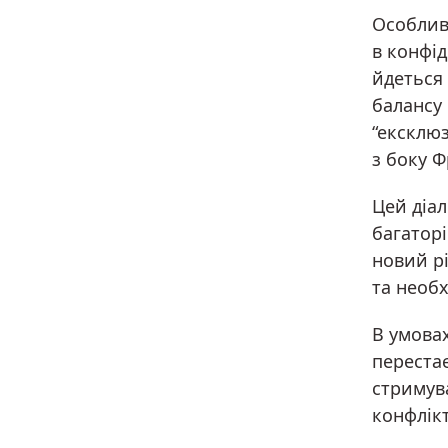
Особлив
в конфід
йдеться 
балансу 
“ексклюз
з боку Ф
Цей діа
багаторі
новий рі
та необх
В умова
переста
стримува
конфлікт