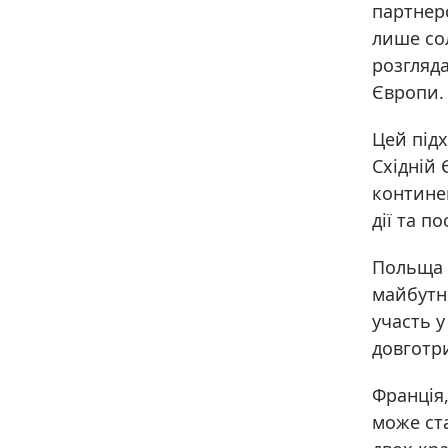
партнер
лише сол
розгляда
Європи.
Цей підх
Східній 
континен
дії та п
Польща в
майбутн
участь 
довготр
Франція
може ста