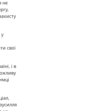
я не
ргу,
захисту
 у
ти свої
їні, і в
можливу
имці
іал,
 зусилля