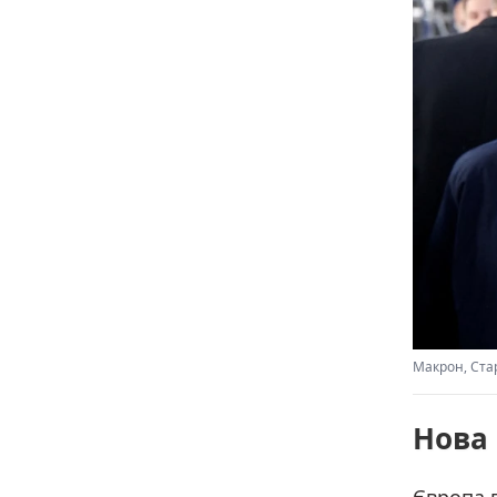
Макрон, Стар
Нова 