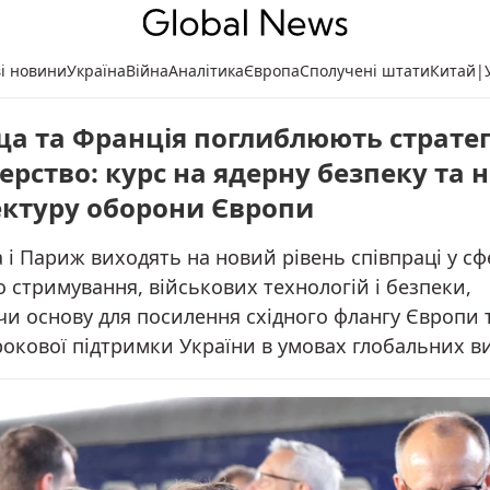
ві новини
Україна
Війна
Аналітика
Європа
Сполучені штати
Китай
|
а та Франція поглиблюють стратег
ерство: курс на ядерну безпеку та 
ектуру оборони Європи
і Париж виходять на новий рівень співпраці у сф
 стримування, військових технологій і безпеки,
и основу для посилення східного флангу Європи 
рокової підтримки України в умовах глобальних в