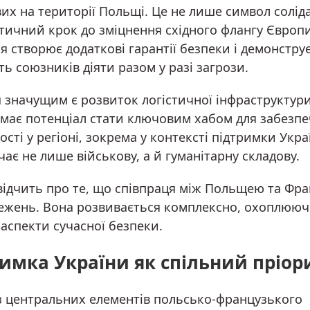
их на території Польщі. Це не лише символ соліда
тичний крок до зміцнення східного флангу Європи
я створює додаткові гарантії безпеки і демонстру
ть союзників діяти разом у разі загрози.
 значущим є розвиток логістичної інфраструктури
має потенціал стати ключовим хабом для забезп
ості у регіоні, зокрема у контексті підтримки Укра
ає не лише військову, а й гуманітарну складову.
свідчить про те, що співпраця між Польщею та Фра
ежень. Вона розвивається комплексно, охоплююч
аспекти сучасної безпеки.
имка України як спільний пріор
з центральних елементів польсько-французького