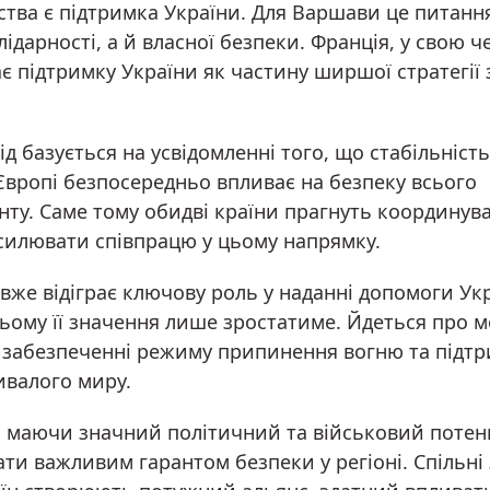
ства є підтримка України. Для Варшави це питанн
ідарності, а й власної безпеки. Франція, у свою че
є підтримку України як частину ширшої стратегії 
ід базується на усвідомленні того, що стабільність
Європі безпосередньо впливає на безпеку всього
ту. Саме тому обидві країни прагнуть координува
осилювати співпрацю у цьому напрямку.
же відіграє ключову роль у наданні допомоги Укра
ьому її значення лише зростатиме. Йдеться про 
у забезпеченні режиму припинення вогню та підтр
ивалого миру.
, маючи значний політичний та військовий потенц
ти важливим гарантом безпеки у регіоні. Спільні