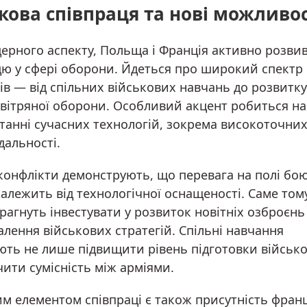
кова співпраця та нові можливос
дерного аспекту, Польща і Франція активно розви
цю у сфері оборони. Йдеться про широкий спектр
ів — від спільних військових навчань до розвитк
вітряної оборони. Особливий акцент робиться на
танні сучасних технологій, зокрема високоточних
дальності.
конфлікти демонструють, що перевага на полі бою
алежить від технологічної оснащеності. Саме том
рагнуть інвестувати у розвиток новітніх озброєнь
лення військових стратегій. Спільні навчання
ють не лише підвищити рівень підготовки військо
ити сумісність між арміями.
м елементом співпраці є також присутність фран