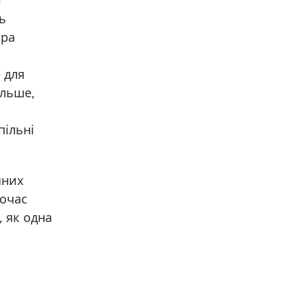
і
ь
тра
 для
ільше,
пільні
чних
ночас
, як одна