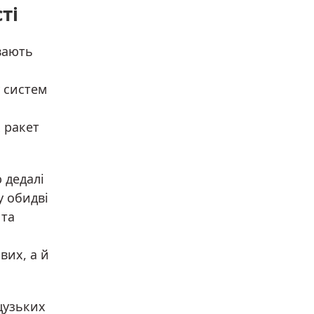
ті
вають
у систем
 ракет
 дедалі
у обидві
 та
вих, а й
цузьких