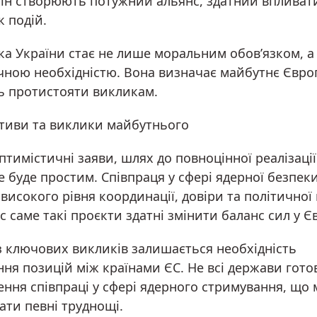
аїн створюють потужний альянс, здатний впливат
 подій.
ка України стає не лише моральним обов’язком, а
чною необхідністю. Вона визначає майбутнє Європ
ть протистояти викликам.
тиви та виклики майбутнього
тимістичні заяви, шлях до повноцінної реалізації
е буде простим. Співпраця у сфері ядерної безпек
високого рівня координації, довіри та політичної 
 саме такі проєкти здатні змінити баланс сил у Є
з ключових викликів залишається необхідність
ня позицій між країнами ЄС. Не всі держави готов
ення співпраці у сфері ядерного стримування, що
ати певні труднощі.