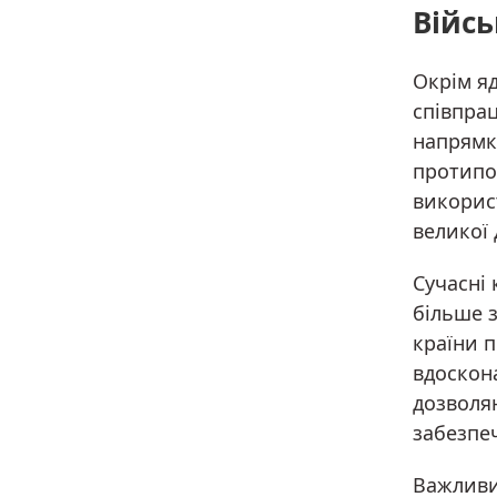
Війсь
Окрім я
співпра
напрямк
протипо
викорис
великої 
Сучасні 
більше з
країни п
вдоскона
дозволя
забезпеч
Важливи