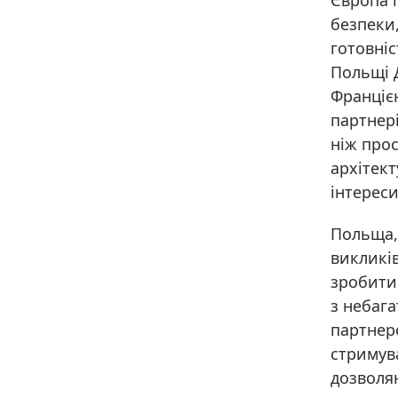
Європа 
безпеки,
готовніс
Польщі 
Францією
партнері
ніж про
архітект
інтереси
Польща,
викликів
зробити 
з небаг
партнеро
стримува
дозволя