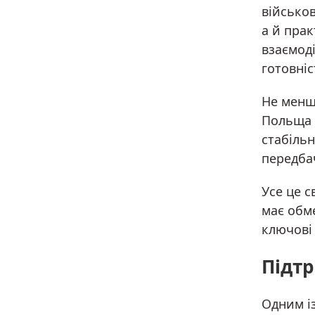
військов
а й прак
взаємоді
готовніс
Не менш
Польща 
стабільн
передбач
Усе це 
має обм
ключові 
Підтр
Одним і