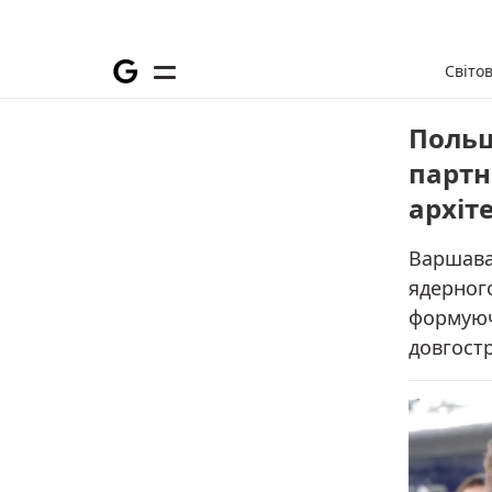
Світо
Польщ
партн
архіт
Варшава 
ядерного
формуюч
довгост