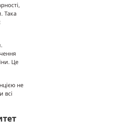
рності,
. Така
є
.
ечення
їни. Це
нцією не
и всі
итет