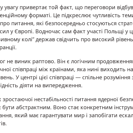
у увагу привертає той факт, що переговори відбу
енційному форматі. Це підкреслює чутливість тем
про питання, які безпосередньо стосуються страт
сил у Європі. Водночас сам факт участі Польщі у 
ивному колі” держав свідчить про високий рівень
ранції.
лог не виник раптово. Він є логічним продовженн
чної співпраці між країнами, яка нині виходить на
вень. У центрі цієї співпраці — спільне розуміння 
ідність діяти на випередження.
х зростаючої нестабільності питання ядерної безп
є бути абстрактним. Воно стає конкретним інстру
ння, який має гарантувати мир і запобігати ескал
ів.