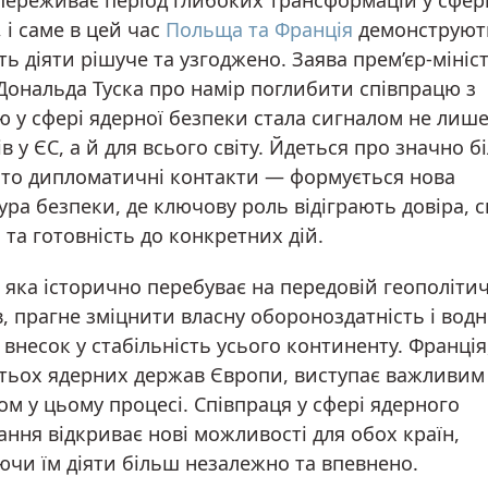
переживає період глибоких трансформацій у сфер
 і саме в цей час
Польща та Франція
демонструют
ть діяти рішуче та узгоджено. Заява прем’єр-мініс
Дональда Туска про намір поглибити співпрацю з
 у сфері ядерної безпеки стала сигналом не лише
в у ЄС, а й для всього світу. Йдеться про значно б
сто дипломатичні контакти — формується нова
ура безпеки, де ключову роль відіграють довіра, с
 та готовність до конкретних дій.
 яка історично перебуває на передовій геополіти
, прагне зміцнити власну обороноздатність і вод
внесок у стабільність усього континенту. Франція
атьох ядерних держав Європи, виступає важливим
м у цьому процесі. Співпраця у сфері ядерного
ння відкриває нові можливості для обох країн,
ючи їм діяти більш незалежно та впевнено.