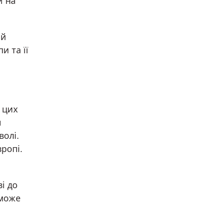
и на
 й
и та її
 цих
и
волі.
вропі.
і до
 може