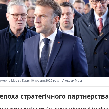
мер та Мерц у Києві 10 травня 2025 року
–
Людовік Марін
епоха стратегічного партнерства