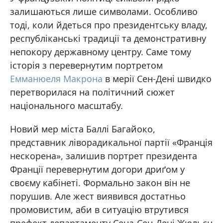
залишаються лише символами. Особливо
тоді, коли йдеться про президентську владу,
республіканські традиції та демонстративну
непокору державному центру. Саме тому
історія з перевернутим портретом
Емманюеля Макрона
в мерії Сен-Дені швидко
перетворилася на політичний сюжет
національного масштабу.
Новий мер міста Баллі Багайоко,
представник ліворадикальної партії «Франція
нескорена», залишив портрет президента
Франції перевернутим догори дриґом у
своєму кабінеті. Формально закон він не
порушив. Але жест виявився достатньо
промовистим, аби в ситуацію втрутився