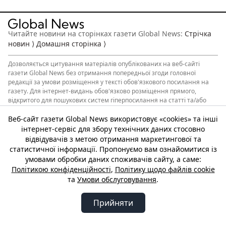
Читайте новини на сторінках газети Global News:
Стрічка
новин ⟩
Домашня сторінка ⟩
Дозволяється
цитування матеріалів
опублікованих на веб-сайті
газети Global News без отримання попередньої згоди головної
редакції за умови розміщення у тексті обов'язкового посилання на
газету. Для інтернет-видань обов'язково розміщення прямого,
відкритого для пошукових систем гіперпосилання на статті та/або
інший опублікований матеріал, що цитуються. Обов’язкова умова
розміщення відкритого для пошукових систем гіперпосилання не
Веб-сайт газети Global News використовує «cookies» та інші
нижче другого абзацу в тексті або як джерело. Порушення
інтернет-сервіс для збору технічних даних стосовно
авторських та виняткових прав переслідується згідно із
відвідувачів з метою отримання маркетингової та
законодавством України.
статистичної інформації. Пропонуємо вам ознайомитися із
Головний новинний медіа-партнер Global News —
умовами обробки даних споживачів сайту, а саме:
газета Дейком
Політикою конфіденційності
,
Політику щодо файлів cookie
Матеріали, опубліковані у розділах: «
Новини бізнесу
», «
Політичні
та
Умови обслуговування
.
новини
», «
Прес-реліз
», «
Офіційні повідомлення
», - публікуються на
правах реклами.
Прийняти
Copyright © Газета Global News, є частиною медігрупи
DCMG
. Всі
права захищено.