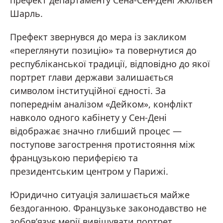
префект департаменту Сена-Сен-Дені Жюльєн
Шарль.
Префект звернувся до мера із закликом
«переглянути позицію» та повернутися до
республіканської традиції, відповідно до якої
портрет глави держави залишається
символом інституційної єдності. За
попереднім аналізом «Дейком», конфлікт
навколо одного кабінету у Сен-Дені
відображає значно глибший процес —
поступове загострення протистояння між
французькою периферією та
президентським центром у Парижі.
Юридично ситуація залишається майже
бездоганною. Французьке законодавство не
зобов’язує мерії вивішувати портрет