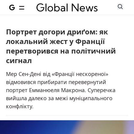
Портрет догори дриґом: як
локальний жест у Франції
перетворився на політичний
сигнал
Мер Сен-Дені від «Франції нескореної»
відмовився прибирати перевернутий
портрет Емманюеля Макрона. Суперечка
вийшла далеко за межі муніципального
конфлікту.