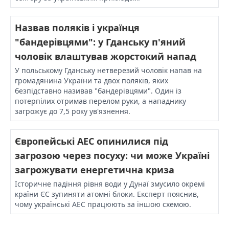
Назвав поляків і українця
"бандерівцями": у Гданську п'яний
чоловік влаштував жорстокий напад
У польському Гданську нетверезий чоловік напав на
громадянина України та двох поляків, яких
безпідставно називав "бандерівцями". Один із
потерпілих отримав перелом руки, а нападнику
загрожує до 7,5 року ув'язнення.
Європейські АЕС опинилися під
загрозою через посуху: чи може Україні
загрожувати енергетична криза
Історичне падіння рівня води у Дунаї змусило окремі
країни ЄС зупиняти атомні блоки. Експерт пояснив,
чому українські АЕС працюють за іншою схемою.