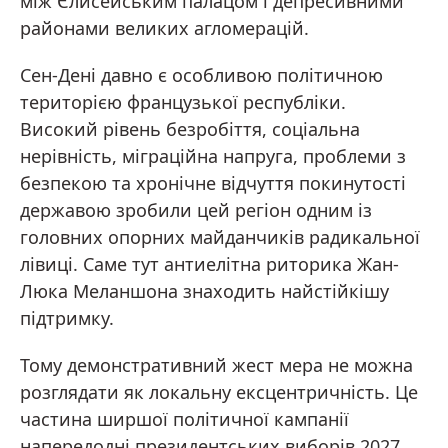
між Єлисейським палацом і депресивними
районами великих агломерацій.
Сен-Дені давно є особливою політичною
територією французької республіки.
Високий рівень безробіття, соціальна
нерівність, міграційна напруга, проблеми з
безпекою та хронічне відчуття покинутості
державою зробили цей регіон одним із
головних опорних майданчиків радикальної
лівиці. Саме тут антиелітна риторика Жан-
Люка Меланшона знаходить найстійкішу
підтримку.
Тому демонстративний жест мера не можна
розглядати як локальну ексцентричність. Це
частина ширшої політичної кампанії
напередодні президентських виборів 2027