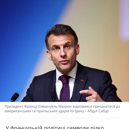
Президент Франції Еммануель Макрон відмовився приєднатися до
американських та ізраїльських ударів по Ірану
–
Абдул Сабур
У французькій політиці символи рідко