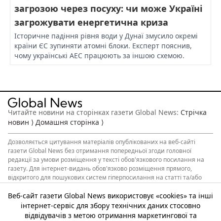
загрозою через посуху: чи може Україні
загрожувати енергетична криза
Історичне падіння рівня води у Дунаї змусило окремі
країни ЄС зупиняти атомні блоки. Експерт пояснив,
чому українські АЕС працюють за іншою схемою.
Читайте новини на сторінках газети Global News:
Стрічка
новин ⟩
Домашня сторінка ⟩
Дозволяється
цитування матеріалів
опублікованих на веб-сайті
газети Global News без отримання попередньої згоди головної
редакції за умови розміщення у тексті обов'язкового посилання на
газету. Для інтернет-видань обов'язково розміщення прямого,
відкритого для пошукових систем гіперпосилання на статті та/або
інший опублікований матеріал, що цитуються. Обов’язкова умова
розміщення відкритого для пошукових систем гіперпосилання не
Веб-сайт газети Global News використовує «cookies» та інші
нижче другого абзацу в тексті або як джерело. Порушення
інтернет-сервіс для збору технічних даних стосовно
авторських та виняткових прав переслідується згідно із
відвідувачів з метою отримання маркетингової та