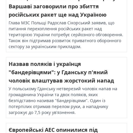
Варшаві заговорили про збиття
російських ракет ще над Україною
Глава МЗС Польщі Радослав Сікорський заявив, що
питання перехоплення російських ракет над
територією України потребує серйозного обговорення.
Також він підтримав розвиток приватного оборонного
сектору за українським прикладом.
Назвав поляків і українця
"бандерівцями": у Гданську п'яний
чоловік влаштував жорстокий напад
У польському Гданську нетверезий чоловік напав на
громадянина України та двох поляків, яких
безпідставно називав "бандерівцями". Один із
потерпілих отримав перелом руки, а нападнику
загрожує до 7,5 року ув'язнення.
Європейські АЕС опинилися під