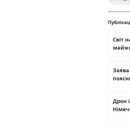
Публікац
Світ н
майже
Заява
поясн
Дрон 
Німеч