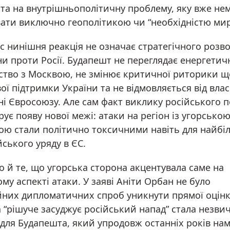
та на внутрішньополітичну проблему, яку вже н
ати виключно геополітикою чи “необхідністю мир
с нинішня реакція не означає стратегічного розв
и проти Росії. Будапешт не переглядає енергетич
ство з Москвою, не змінює критичної риторики 
ої підтримки України та не відмовляється від власн
ні Євросоюзу. Але сам факт виклику російського п
ує появу нової межі: атаки на регіон із угорсько
ю стали політично токсичними навіть для найбі
ського уряду в ЄС.
 й те, що угорська сторона акцентувала саме на
му аспекті атаки. У заяві Аніти Орбан не було
йних дипломатичних спроб уникнути прямої оцінк
 “рішуче засуджує російський напад” стала незви
для Будапешта, який упродовж останніх років нам