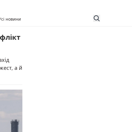
Усі новини
флікт
ахід
ест, а й