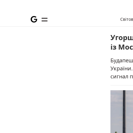
Світо
Угорщ
із Мо
Будапешт
України
сигнал п