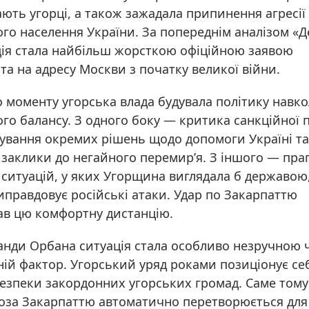
ють угорці, а також зажадала припинення агресії
ого населення України. За попереднім аналізом «
ція стала найбільш жорсткою офіційною заявою
а на адресу Москви з початку великої війни.
о моменту угорська влада будувала політику навк
го балансу. З одного боку — критика санкційної 
кування окремих рішень щодо допомоги Україні та
 заклики до негайного перемир’я. З іншого — пра
 ситуацій, у яких Угорщина виглядала б державою
иправдовує російські атаки. Удар по Закарпаттю
ав цю комфортну дистанцію.
анди Орбана ситуація стала особливо незручною 
ній фактор. Угорський уряд роками позиціонує се
безпеки закордонних угорських громад. Саме тому
роза Закарпаттю автоматично перетворюється для