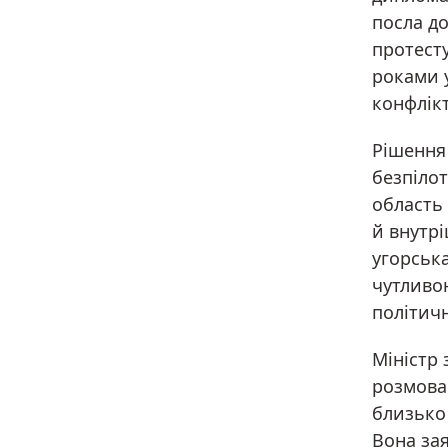
посла до
протесту
роками у
конфлікт
Рішення 
безпілот
область
й внутр
угорськ
чутливо
політич
Міністр
розмова
близько 
Вона зая