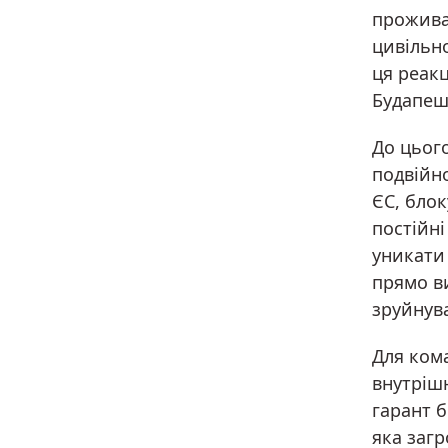
прожива
цивільн
ця реак
Будапешт
До цьог
подвійно
ЄС, бло
постійні
уникати
прямо в
зруйнув
Для ком
внутріш
гарант 
яка заг