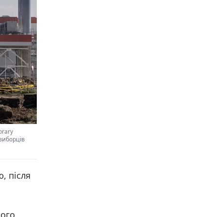
orary
 виборців
, після
кого