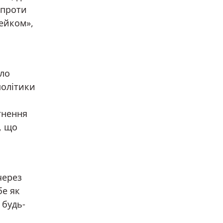
 проти
Дейком»,
оло
політики
гнення
, що
через
бе як
 будь-