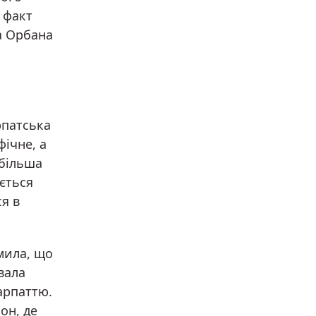
 факт
ра Орбана
рпатська
ічне, а
йбільша
ється
я в
мила, що
вала
арпаттю.
он, де