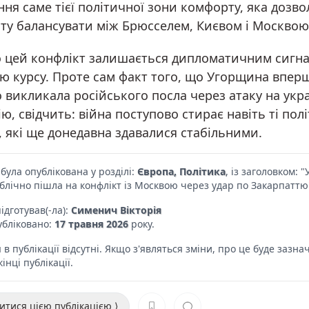
ня саме тієї політичної зони комфорту, яка дозво
ту балансувати між Брюсселем, Києвом і Москвою
 цей конфлікт залишається дипломатичним сигна
ою курсу. Проте сам факт того, що Угорщина впер
 викликала російського посла через атаку на укр
ю, свідчить: війна поступово стирає навіть ті пол
 які ще донедавна здавалися стабільними.
була опублікована у розділі:
Європа, Політика
, із заголовком:
лічно пішла на конфлікт із Москвою через удар по Закарпаттю
ідготував(-ла):
Сименич Вікторія
убліковано:
17 травня 2026
року.
в публікації відсутні. Якщо з'являться зміни, про це буде зазна
інці публікації.
итися цією публікацією ⟩