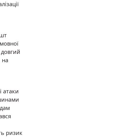
лізації
ешт
 мовної
а довгий
 на
і атаки
ншинами
ядам
ався
ть ризик