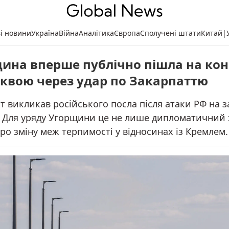
ві новини
Україна
Війна
Аналітика
Європа
Сполучені штати
Китай
|
ина вперше публічно пішла на кон
сквою через удар по Закарпаттю
 викликав російського посла після атаки РФ на з
. Для уряду Угорщини це не лише дипломатичний ж
ро зміну меж терпимості у відносинах із Кремлем.