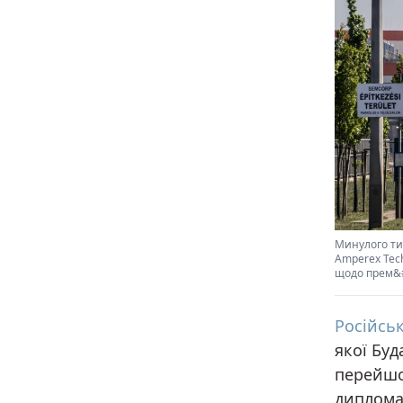
Минулого ти
Amperex Tech
щодо прем&#0
Російсь
якої Бу
перейшо
диплома