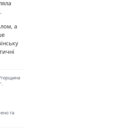
ляла
.
лом, а
ше
аїнську
ітичні
 "Угорщина
".
чено та