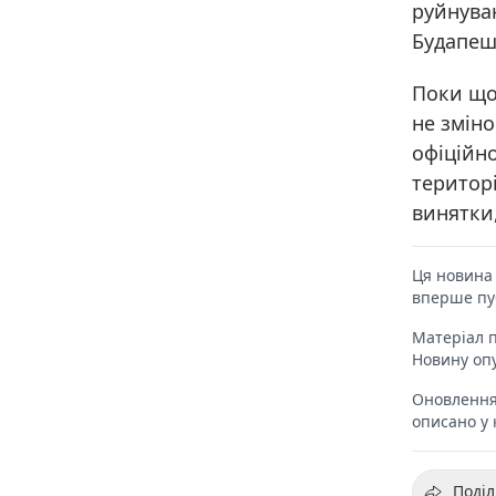
руйнуван
Будапеш
Поки що
не змін
офіційно
територі
винятки,
Ця новина 
вперше пуб
Матеріал п
Новину оп
Оновлення 
описано у к
Поділ