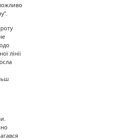
еможливо
у”.
ороту
не
щодо
ої лінії
осла
ю
льш
и.
чно
агався