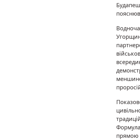
Будапеш
пояснюв
Водноча
Угорщин
партнер
військов
всереди
демонстр
меншино
проросій
Показово
цивільно
традиці
Формула
прямою 