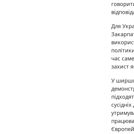
говорит
відповід
Для Укра
Закарпа
викорис
політики
час саме
захист я
У ширшо
демонст
підходят
сусідні
утримув
працюва
Європей