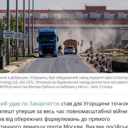
жня в Дебрецені, Угорщина, був побудований завод акумуляторів Contemp
nology Ltd, або CATL. Опозиція до будівництва заводу розлютила місцевих
39;єр-міністра Віктора Орбана на виборах у квітні
–
Акос Стіллер
кий удар по Закарпаттю
став для Угорщини точкою
дапешт уперше за весь час повномасштабної війни
в від обережних формулювань до прямого
тичного демаршу проти Москви. Виклик російсь