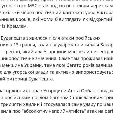
 угорського МЗС став подією не стільки через сам
, скільки через політичний контекст: уряд Вікто
никав кроків, які могли б виглядати як відкритий
 із Кремлем.
Будапешта з’явилося після атаки російських
ників 13 травня, коли під ударом опинилася Зака
 — регіон, який для Угорщини має не лише географ
ішньополітичне значення. Саме там проживає на
а меншина України, тема якої багато років залиша
ю для угорської влади та активно використовуєтьс
ній риториці Будапешта.
 закордонних справ Угорщини Аніта Орбан повідо
 з російським послом Євгеном Станіславовим три
тридцяти хвилин і стосувалася саме удару по Зак
вила про “абсолютну неприйнятність” атак на регі