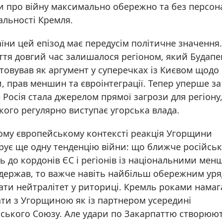
и про війну максимально обережно та без персона
альності Кремля.
їни цей епізод має передусім політичне значення.
ття довгий час залишалося регіоном, який Будап
товував як аргумент у суперечках із Києвом щодо
, прав меншин та євроінтеграції. Тепер уперше з
 Росія стала джерелом прямої загрози для регіону,
кого регулярно виступає угорська влада.
му європейському контексті реакція Угорщини
рує ще одну тенденцію війни: що ближче російськ
ь до кордонів ЄС і регіонів із національними ме
х держав, то важче навіть найбільш обережним ур
ати нейтралітет у риториці. Кремль роками намаг
ти з Угорщиною як із партнером усередині
ського Союзу. Але удари по Закарпаттю створюю