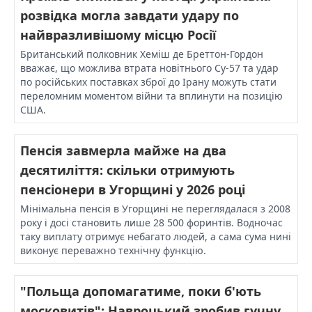
розвідка могла завдати удару по
найвразливішому місцю Росії
Британський полковник Хеміш де Бреттон-Гордон
вважає, що можлива втрата новітнього Су-57 та удар
по російських поставках зброї до Ірану можуть стати
переломним моментом війни та вплинути на позицію
США.
Пенсія завмерла майже на два
десятиліття: скільки отримують
пенсіонери в Угорщині у 2026 році
Мінімальна пенсія в Угорщині не переглядалася з 2008
року і досі становить лише 28 500 форинтів. Водночас
таку виплату отримує небагато людей, а сама сума нині
виконує переважно технічну функцію.
"Польща допомагатиме, поки б'ють
московитів": Навроцький зробив гучну