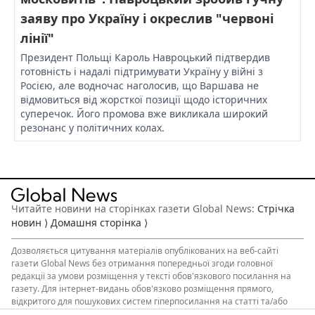
заяву про Україну і окреслив "червоні
лінії"
Президент Польщі Кароль Навроцький підтвердив
готовність і надалі підтримувати Україну у війні з
Росією, але водночас наголосив, що Варшава не
відмовиться від жорсткої позиції щодо історичних
суперечок. Його промова вже викликала широкий
резонанс у політичних колах.
Читайте новини на сторінках газети Global News:
Стрічка
новин ⟩
Домашня сторінка ⟩
Дозволяється
цитування матеріалів
опублікованих на веб-сайті
газети Global News без отримання попередньої згоди головної
редакції за умови розміщення у тексті обов'язкового посилання на
газету. Для інтернет-видань обов'язково розміщення прямого,
відкритого для пошукових систем гіперпосилання на статті та/або
інший опублікований матеріал, що цитуються. Обов’язкова умова