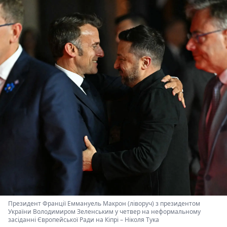
Президент Франції Еммануель Макрон (ліворуч) з президентом
України Володимиром Зеленським у четвер на неформальному
засіданні Європейської Ради на Кіпрі
–
Ніколя Тука