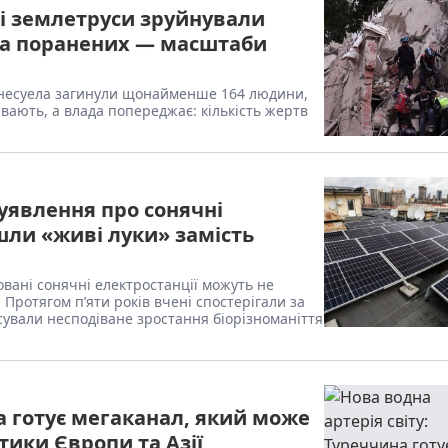
ні землетруси зруйнували
яча поранених — масштаби
 Венесуела загинули щонайменше 164 людини,
вають, а влада попереджає: кількість жертв
уявлення про сонячні
шли «живі луки» замість
вані сонячні електростанції можуть не
Протягом п’яти років вчені спостерігали за
ували несподіване зростання біорізноманіття
на готує мегаканал, який може
тики Європи та Азії