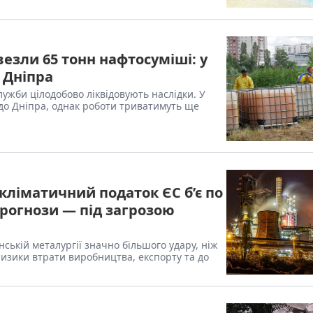
везли 65 тонн нафтосуміші: у
 Дніпра
ужби цілодобово ліквідовують наслідки. У
о Дніпра, однак роботи триватимуть ще
кліматичний податок ЄС б’є по
 прогнози — під загрозою
ській металургії значно більшого удару, ніж
изики втрати виробництва, експорту та до