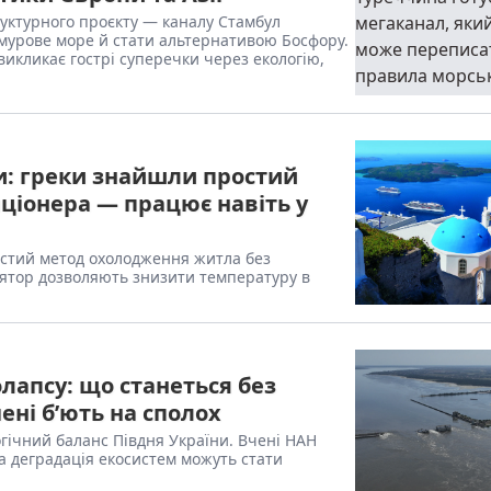
руктурного проєкту — каналу Стамбул
рмурове море й стати альтернативою Босфору.
викликає гострі суперечки через екологію,
и: греки знайшли простий
иціонера — працює навіть у
ростий метод охолодження житла без
ятор дозволяють знизити температуру в
лапсу: що станеться без
ені б’ють на сполох
гічний баланс Півдня України. Вчені НАН
а деградація екосистем можуть стати