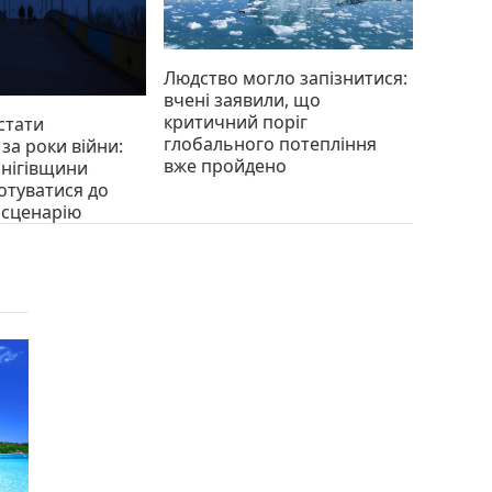
Людство могло запізнитися:
вчені заявили, що
критичний поріг
стати
глобального потепління
а роки війни:
вже пройдено
рнігівщини
отуватися до
 сценарію