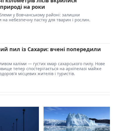
і кілометрів лісів вкрилися
 природі на роки
облеми у Вовчанському районі: залишки
 на небезпечну пастку для тварин і рослин.
ий пил із Сахари: вчені попередили
ливом каліми — густих хмар сахарського пилу. Нове
вище тепер спостерігається на архіпелазі майже
 здоров'я місцевих жителів і туристів.