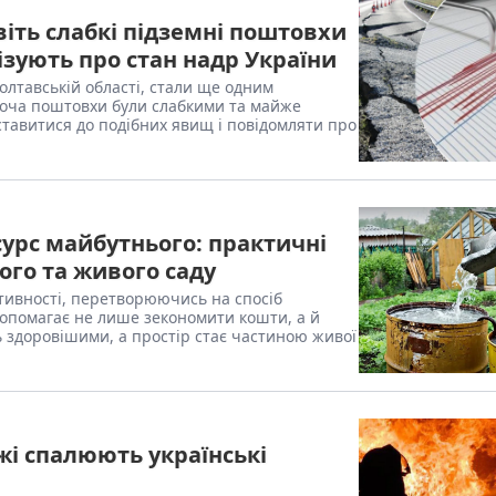
іть слабкі підземні поштовхи
зують про стан надр України
Полтавській області, стали ще одним
 Хоча поштовхи були слабкими та майже
тавитися до подібних явищ і повідомляти про
урс майбутнього: практичні
ого та живого саду
тивності, перетворюючись на спосіб
допомагає не лише зекономити кошти, а й
 здоровішими, а простір стає частиною живої
жі спалюють українські