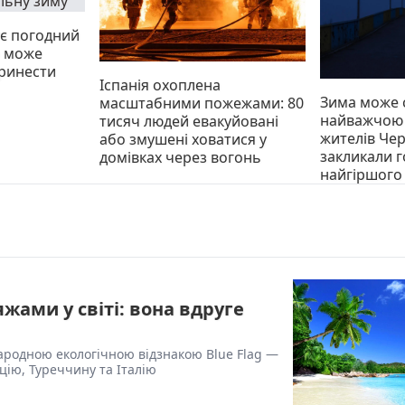
ує погодний
о може
принести
Іспанія охоплена
Зима може 
масштабними пожежами: 80
найважчою з
тисяч людей евакуйовані
жителів Че
або змушені ховатися у
закликали г
домівках через вогонь
найгіршого
жами у світі: вона вдруге
ародною екологічною відзнакою Blue Flag —
цію, Туреччину та Італію