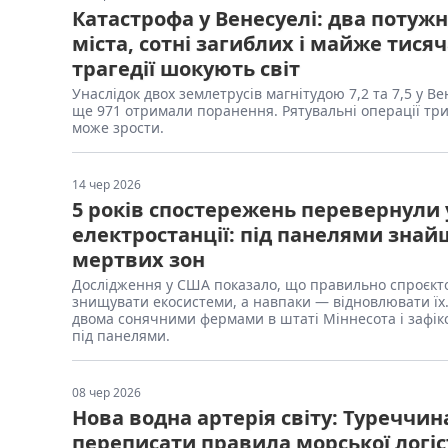
Катастрофа у Венесуелі: два потуж
міста, сотні загиблих і майже тис
трагедії шокують світ
Унаслідок двох землетрусів магнітудою 7,2 та 7,5 у
ще 971 отримали поранення. Рятувальні операції три
може зрости.
14 чер 2026
5 років спостережень перевернули 
електростанції: під панелями знай
мертвих зон
Дослідження у США показало, що правильно спроєкто
знищувати екосистеми, а навпаки — відновлювати їх. 
двома сонячними фермами в штаті Міннесота і зафікс
під панелями.
08 чер 2026
Нова водна артерія світу: Туреччи
переписати правила морської логіс