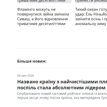
Фламінго можуть не
Тихий океан гот
повернутися: війна змінила
удар: Ель-Ніньй
Сиваш, а його відновлення
змінити осінь і 
триватиме десятиліттями
аномальну зиму
Більше новин:
08 лип 2026
Названо країну з найчистішими пля
поспіль стала абсолютним лідером
Опубліковано новий світовий рейтинг пляжів із міжн
перше місце знову посіла країна, яка випередила Гре