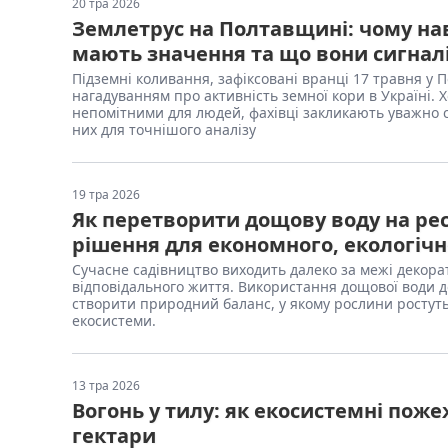
20 тра 2026
Землетрус на Полтавщині: чому нав
мають значення та що вони сигналі
Підземні коливання, зафіксовані вранці 17 травня у 
нагадуванням про активність земної кори в Україні.
непомітними для людей, фахівці закликають уважно с
них для точнішого аналізу
19 тра 2026
Як перетворити дощову воду на рес
рішення для економного, екологічн
Сучасне садівництво виходить далеко за межі декора
відповідального життя. Використання дощової води 
створити природний баланс, у якому рослини ростуть
екосистеми.
13 тра 2026
Вогонь у тилу: як екосистемні поже
гектари