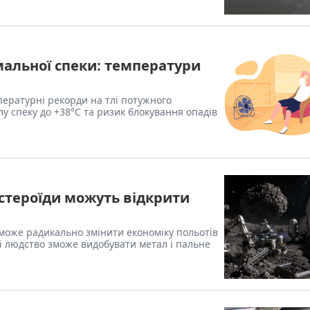
альної спеки: температури
мпературні рекорди на тлі потужного
 спеку до +38°C та ризик блокування опадів
астероїди можуть відкрити
може радикально змінити економіку польотів
млі людство зможе видобувати метал і пальне