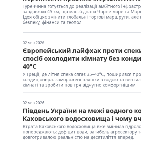
Туреччина готується до реалізації амбітного інфраст
завдовжки 45 км, що має з’єднати Чорне море та Ма
Ідея обіцяє змінити глобальні торгові маршрути, але 
безпеку, фінанси та геопол
02 чер 2026
Європейський лайфхак проти спек
спосіб охолодити кімнату без конд
40°C
У Греції, де літня спека сягає 35–40°C, поширився п
кондиціонера: заморожені пляшки з водою та вентил
кімнаті та зробити повітря відчутно комфортнішим.
02 чер 2026
Південь України на межі водного ко
Каховського водосховища і чому вч
Втрата Каховського водосховища вже змінила гідроло
попереджають: дефіцит води, загибель агросектору т
довготривалою реальністю на десятиліття вперед.