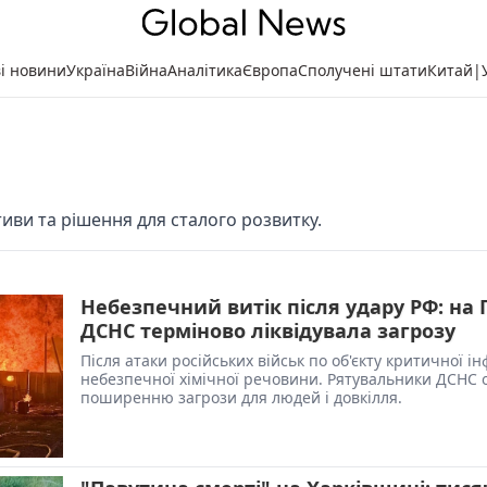
ві новини
Україна
Війна
Аналітика
Європа
Сполучені штати
Китай
|
ативи та рішення для сталого розвитку.
Небезпечний витік після удару РФ: на 
ДСНС терміново ліквідувала загрозу
Після атаки російських військ по об'єкту критичної 
небезпечної хімічної речовини. Рятувальники ДСНС 
поширенню загрози для людей і довкілля.