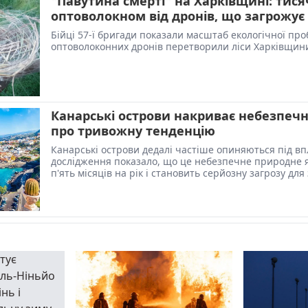
"Павутина смерті" на Харківщині: тисяч
оптоволокном від дронів, що загрожує
Бійці 57-ї бригади показали масштаб екологічної пр
оптоволоконних дронів перетворили ліси Харківщини
Канарські острови накриває небезпечн
про тривожну тенденцію
Канарські острови дедалі частіше опиняються під вп
дослідження показало, що це небезпечне природне я
п'ять місяців на рік і становить серйозну загрозу для