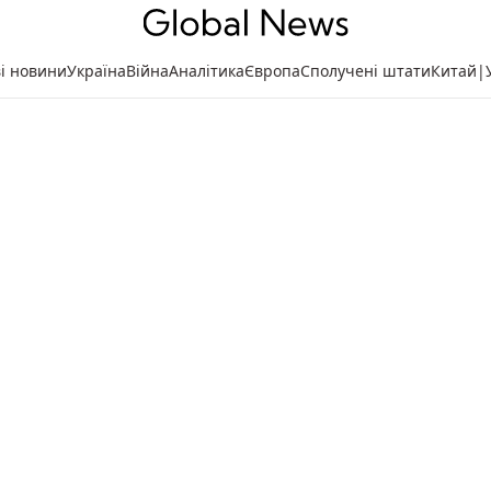
ві новини
Україна
Війна
Аналітика
Європа
Сполучені штати
Китай
|