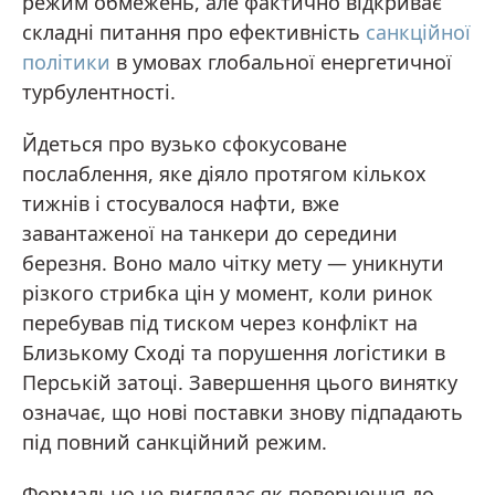
режим обмежень, але фактично відкриває
складні питання про ефективність
санкційної
політики
в умовах глобальної енергетичної
турбулентності.
Йдеться про вузько сфокусоване
послаблення, яке діяло протягом кількох
тижнів і стосувалося нафти, вже
завантаженої на танкери до середини
березня. Воно мало чітку мету — уникнути
різкого стрибка цін у момент, коли ринок
перебував під тиском через конфлікт на
Близькому Сході та порушення логістики в
Перській затоці. Завершення цього винятку
означає, що нові поставки знову підпадають
під повний санкційний режим.
Формально це виглядає як повернення до