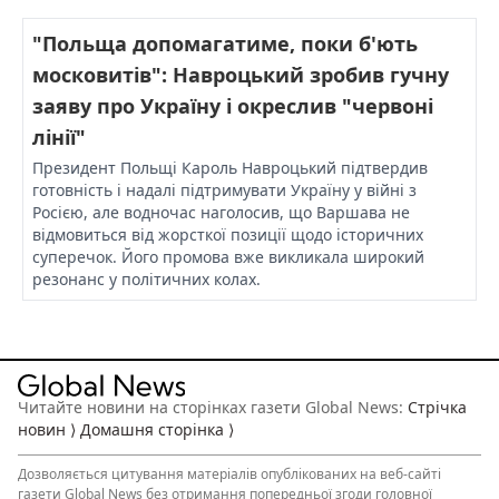
"Польща допомагатиме, поки б'ють
московитів": Навроцький зробив гучну
заяву про Україну і окреслив "червоні
лінії"
Президент Польщі Кароль Навроцький підтвердив
готовність і надалі підтримувати Україну у війні з
Росією, але водночас наголосив, що Варшава не
відмовиться від жорсткої позиції щодо історичних
суперечок. Його промова вже викликала широкий
резонанс у політичних колах.
Читайте новини на сторінках газети Global News:
Стрічка
новин ⟩
Домашня сторінка ⟩
Дозволяється
цитування матеріалів
опублікованих на веб-сайті
газети Global News без отримання попередньої згоди головної