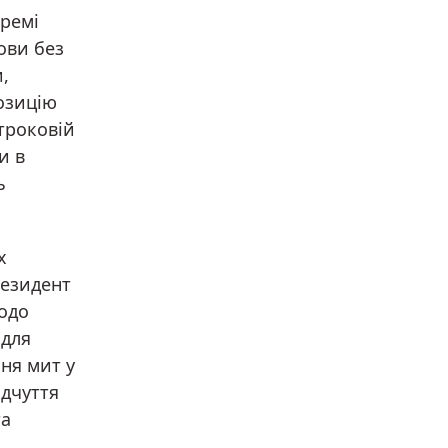
кремі
ови без
,
озицію
строковій
и в
ь
х
резидент
одо
 для
ня мит у
ідчуття
та