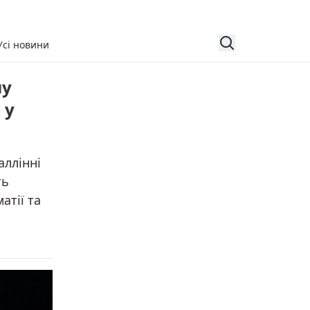
Усі новини
му
 у
аллінні
ть
атії та