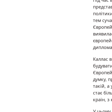
Під час 
предста
політик
тем суч
Європей
виявила
європей
дипломат
Каллас 
будуват
Європей
думку, п
такій, а
стає бі
країн, з
У цьому 