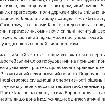
ю силою, але водночас і фактором, який змінює ба
дних переговорах. Коли держави діють спільно, 
ь значно більш впливову позицію, ніж якби вист
Саме тому, за словами Каллас, іноді виникає спок
онні перемовини, оминаючи спільні інституції Єв
стерегла, що такий підхід може поступово послаб
 узгодженість європейської політики.
 має глибший контекст, ніж може здатися на перш
 Європейський Союз побудований на принципі кон
ного ухвалення рішень, що дозволяє країнам-член
ий політичний і економічний простір. Водночас с
іноді створює складнощі в оперативності рішень 
 гнучким у переговорах із такими глобальними г
Проте Каллас наголошує: сила Європи полягає сам
 навіть якщо вона іноді ускладнює дипломатичні п