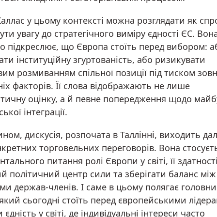
аллас у цьому контексті можна розглядати як спр
ти увагу до стратегічного виміру єдності ЄС. Вон
о підкреслює, що Європа стоїть перед вибором: а
ти інституційну згуртованість, або ризикувати
им розмиванням спільної позиції під тиском зовн
іх факторів. Її слова відображають не лише
тичну оцінку, а й певне попередження щодо майб
ької інтеграції.
ном, дискусія, розпочата в Таллінні, виходить да
нкретних торговельних переговорів. Вона стосуєт
тального питання ролі Європи у світі, її здатності
ий політичний центр сили та зберігати баланс між
ми держав-членів. І саме в цьому полягає головн
 який сьогодні стоїть перед європейськими лідер
 єдність у світі, де індивідуальні інтереси часто