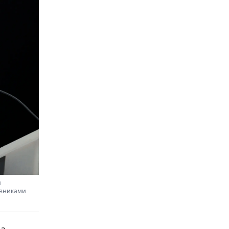
и
авниками