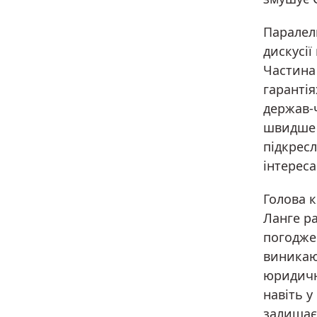
Паралел
дискусі
Частина
гарантія
держав-ч
швидше 
підкрес
інтерес
Голова к
Ланге р
погодже
виникают
юридичн
навіть у
залишає