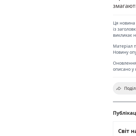
змагают
Ця новина 
із заголов
викликає 
Матеріал п
Новину оп
Оновлення 
описано у к
Поділ
Публікац
Світ н