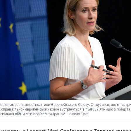
керівник зовнішньої політики Європейського Союзу. Очікується, що міністр
 справ кількох європейських країн зустрінуться в п&#039;ятницю з предст
скалації війни між Ізраїлем та Іраном
–
Ніколя Тука