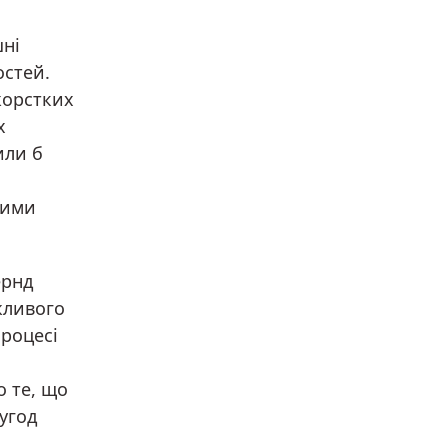
шні
остей.
жорстких
х
или б
ними
ернд
жливого
процесі
 те, що
 угод