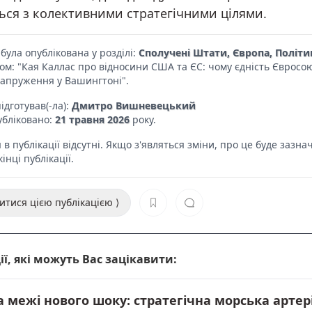
ься з колективними стратегічними цілями.
була опублікована у розділі:
Сполучені Штати, Європа, Політи
ком: "Кая Каллас про відносини США та ЄС: чому єдність Євросо
напруження у Вашингтоні".
ідготував(-ла):
Дмитро Вишневецький
убліковано:
21 травня 2026
року.
в публікації відсутні. Якщо з'являться зміни, про це буде зазна
інці публікації.
итися цією публікацією ⟩
ії, які можуть Вас зацікавити:
а межі нового шоку: стратегічна морська артер