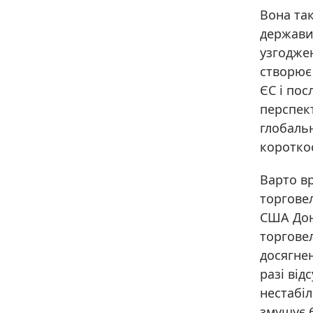
Вона так
держави
узгоджен
створює
ЄС і пос
перспек
глобальн
коротко
Варто вр
торгове
США Дон
торгове
досягне
разі від
нестабіл
змушує Є