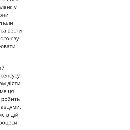
ланс у
вони
упали
уса вести
росоюзу.
лювати
ий
сенсусу
ам діяти
аме ця
і робить
равцями,
е в цій
роцеси.