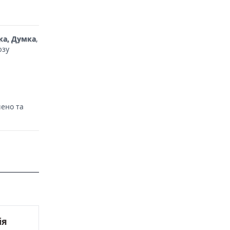
ка, Думка
,
юзу
чено та
ія