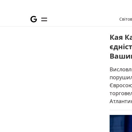
Світо
Кая К
єдніс
Вашин
Висловлю
порушили
Євросою
торгове
Атланти