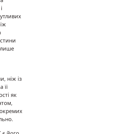
ка
і
чутливих
між
а
астини
 лише
, ніж із
 її
ості як
нтом,
 окремих
льно.
С є його