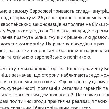
ьно в самому Євросоюзі тривають складні внутрі
ї щодо формату майбутніх торговельних домовлен
 європейських законодавців наполягає на більш 
х у будь-яких угодах зі США, тоді як уряди окреми
ленів прагнуть більш гнучких рішень, які дозвол
досягти компромісу. Ця різниця підходів ще раз
лює, наскільки непростим є баланс між національ
ами та спільною європейською політикою.
омітету з міжнародної торгівлі Європарламенту Б
аніше зазначав, що сторони наближаються до мо
ння торговельного пакета. Однак навіть у цьому 
ь суперечності, пов’язані з деталями гарантій та
им оформленням домовленостей. Це свідчить про
 разі політичної згоди практична реалізація таких
ться складним і багаторівневим процесом.