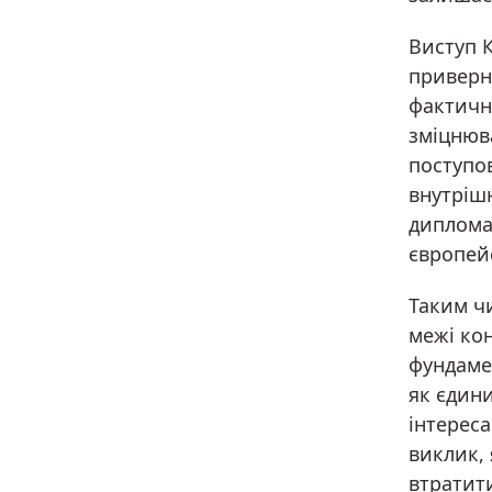
Виступ К
приверну
фактичн
зміцнюва
поступов
внутрішн
диплома
європейс
Таким чи
межі ко
фундамен
як єдин
інтереса
виклик,
втратити