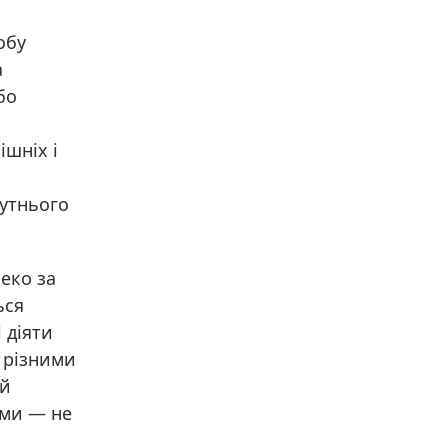
обу
а
бо
ішніх і
утнього
леко за
ься
 діяти
 різними
ий
ами — не