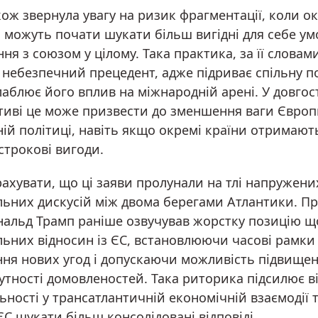
ож звернула увагу на ризик фрагментації, коли о
 можуть почати шукати більш вигідні для себе ум
ня з союзом у цілому. Така практика, за її словами
 небезпечний прецедент, адже підриває спільну п
лаблює його вплив на міжнародній арені. У довго
тиві це може призвести до зменшення ваги Європ
ій політиці, навіть якщо окремі країни отримают
строкові вигоди.
ахувати, що ці заяви пролунали на тлі напружени
льних дискусій між двома берегами Атлантики. П
альд Трамп раніше озвучував жорстку позицію щ
льних відносин із ЄС, встановлюючи часові рамки
ння нових угод і допускаючи можливість підвищен
сутності домовленостей. Така риторика підсилює в
ьності у трансатлантичній економічній взаємодії 
С шукати більш консолідовані відповіді.