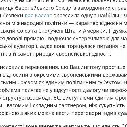
виступу на Lennart Meri Conference в Таллінні висо
вниця Європейського Союзу із закордонних справ 
и безпеки
Кая Каллас
окреслила одну з найбільш 
асної міжнародної політики — характер відносин 
ський Союз та Сполучені Штати Америки. Її думк
ся доволі прямою і водночас суперечливою для ч
ської аудиторії, адже вона торкнулася питання не
ії, а й самої природи європейської єдності.
висловила переконання, що Вашингтону простіше
и відносини з окремими європейськими державами
ським Союзом як єдиним політичним суб’єктом. На
роблема полягає не у відсутності діалогу чи ворож
 у структурі взаємодії. ЄС, виступаючи єдиним фро
льш вагомим і складним партнером, ніж сукупність
 кожною з яких можна вести переговори індивідуа
контексті вона звернула увагу на те, що єдність Є