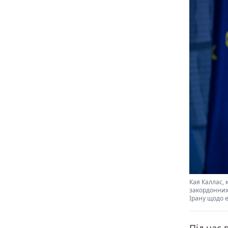
Кая Каллас, 
закордонних
Ірану щодо е