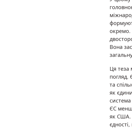
головно
міжнаро
формуют
окремо. 
двостор
Вона за
загальну
Ця теза
погляд.
та спіль
як єдин
система 
ЄС менш
як США. 
єдності,