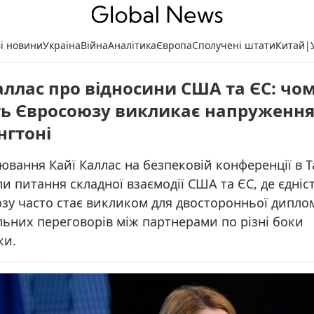
ві новини
Україна
Війна
Аналітика
Європа
Сполучені штати
Китай
|
аллас про відносини США та ЄС: чо
ть Євросоюзу викликає напруження
гтоні
вання Кайї Каллас на безпековій конференції в Т
 питання складної взаємодії США та ЄС, де єдніс
зу часто стає викликом для двосторонньої диплом
льних переговорів між партнерами по різні боки
ки.