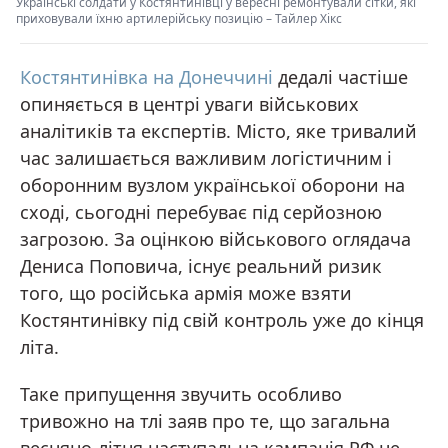
Українські солдати у Костянтинівці у вересні ремонтували сітки, які
приховували їхню артилерійську позицію
–
Тайлер Хікс
Костянтинівка на Донеччині
дедалі частіше
опиняється в центрі уваги військових
аналітиків та експертів. Місто, яке тривалий
час залишається важливим логістичним і
оборонним вузлом української оборони на
сході, сьогодні перебуває під серйозною
загрозою. За оцінкою військового оглядача
Дениса Поповича, існує реальний ризик
того, що російська армія може взяти
Костянтинівку під свій контроль уже до кінця
літа.
Таке припущення звучить особливо
тривожно на тлі заяв про те, що загальна