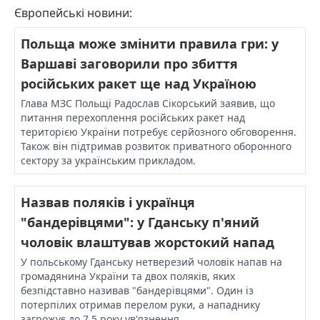
Європейські новини:
Польща може змінити правила гри: у
Варшаві заговорили про збиття
російських ракет ще над Україною
Глава МЗС Польщі Радослав Сікорський заявив, що
питання перехоплення російських ракет над
територією України потребує серйозного обговорення.
Також він підтримав розвиток приватного оборонного
сектору за українським прикладом.
Назвав поляків і українця
"бандерівцями": у Гданську п'яний
чоловік влаштував жорстокий напад
У польському Гданську нетверезий чоловік напав на
громадянина України та двох поляків, яких
безпідставно називав "бандерівцями". Один із
потерпілих отримав перелом руки, а нападнику
загрожує до 7,5 року ув'язнення.