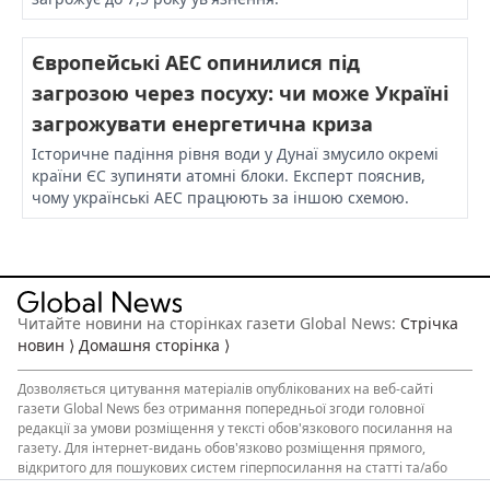
Європейські АЕС опинилися під
загрозою через посуху: чи може Україні
загрожувати енергетична криза
Історичне падіння рівня води у Дунаї змусило окремі
країни ЄС зупиняти атомні блоки. Експерт пояснив,
чому українські АЕС працюють за іншою схемою.
Читайте новини на сторінках газети Global News:
Стрічка
новин ⟩
Домашня сторінка ⟩
Дозволяється
цитування матеріалів
опублікованих на веб-сайті
газети Global News без отримання попередньої згоди головної
редакції за умови розміщення у тексті обов'язкового посилання на
газету. Для інтернет-видань обов'язково розміщення прямого,
відкритого для пошукових систем гіперпосилання на статті та/або
інший опублікований матеріал, що цитуються. Обов’язкова умова