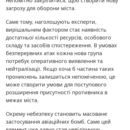
непомітно закріпитися, щоб створити нову
загрозу для оборони міста.
Саме тому, наголошують експерти,
вирішальним фактором стає наявність
достатньої кількості ресурсів, особового
складу та засобів спостереження. В умовах
безперервних атак кожна нова група
потребує оперативного виявлення та
нейтралізації. Якщо хоча б частина таких
проникнень залишиться непоміченою, це
може створити умови для поступового
розширення присутності противника в
межах міста.
Окрему небезпеку становить масоване
застосування авіаційних бомб. Саме цей
елемент уже давно став невід'ємною