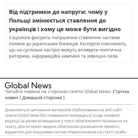
Від підтримки до напруги: чому у
Польщі змінюється ставлення до
українців і кому це може бути вигідно
Соціологи фіксують погіршення ставлення частини
поляків до українських біженців. Експерти пояснюють,
що на суспільні настрої можуть впливати політична
риторика, інформаційні кампанії та зовнішні сили.
Читайте новини на сторінках газети Global News:
Стрічка
новин ⟩
Домашня сторінка ⟩
Дозволяється
цитування матеріалів
опублікованих на веб-сайті
газети Global News без отримання попередньої згоди головної
редакції за умови розміщення у тексті обов'язкового посилання на
газету. Для інтернет-видань обов'язково розміщення прямого,
відкритого для пошукових систем гіперпосилання на статті та/або
інший опублікований матеріал, що цитуються. Обов’язкова умова