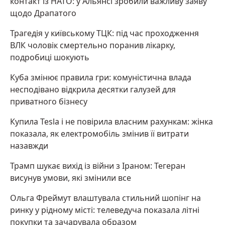
контакт із НАТО: у Альянсі зробили важливу заяву
щодо Драпатого
Трагедія у київському ТЦК: під час проходження
ВЛК чоловік смертельно поранив лікарку,
подробиці шокують
Куба змінює правила гри: комуністична влада
несподівано відкрила десятки галузей для
приватного бізнесу
Купила Tesla і не повірила власним рахункам: жінка
показала, як електромобіль змінив її витрати
назавжди
Трамп шукає вихід із війни з Іраном: Тегеран
висунув умови, які змінили все
Ольга Фреймут влаштувала стильний шопінг на
ринку у рідному місті: телеведуча показала літні
покупки та зачарувала образом